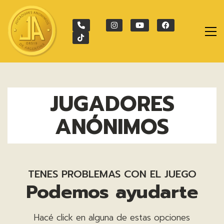
JUGADORES
ANÓNIMOS
TENES PROBLEMAS CON EL JUEGO
Podemos ayudarte
Hacé click en alguna de estas opciones