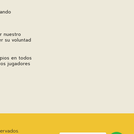
uando
r nuestro
r su voluntad
ipios en todos
ros jugadores
ervados.