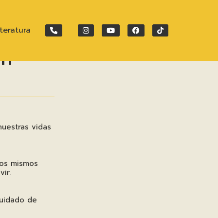
iteratura
ón
uestras vidas
ros mismos
ir.
cuidado de