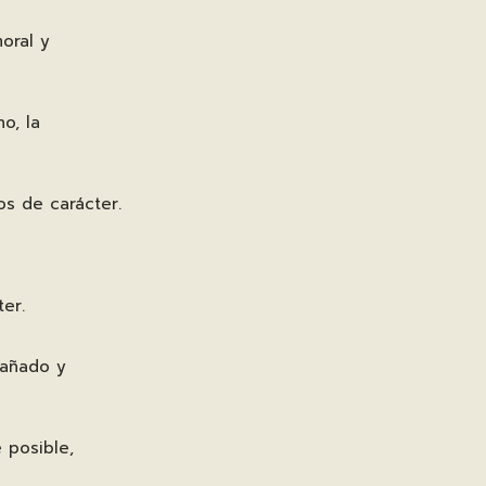
oral y
o, la
os de carácter.
er.
dañado y
 posible,