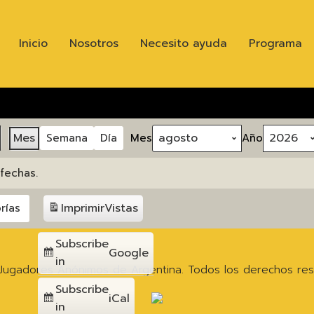
Inicio
Nosotros
Necesito ayuda
Programa
Mes
Semana
Día
Mes
Año
fechas.
Imprimir
Vistas
rías
Subscribe
Google
in
Jugadores Anónimos de Argentina. Todos los derechos res
Subscribe
iCal
in