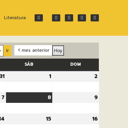
Literatura
Hoy
mes anterior
ES
SÁB
SÁBADO
DOM
DOMINGO
31
31
1
1
2
2
julio,
agosto,
agosto,
2026
2026
2026
7
7
8
8
9
9
agosto,
agosto,
agosto,
2026
2026
2026
14
14
15
15
16
16
agosto,
agosto,
agosto,