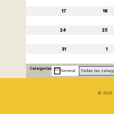
2026
20
17
17
18
18
agosto,
ag
2026
20
24
24
25
25
agosto,
ag
2026
20
31
31
1
1
agosto,
se
2026
20
Categorías
Todas las categ
General
© 2023 