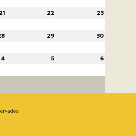
2026
2026
2026
21
21
22
22
23
23
agosto,
agosto,
agosto,
2026
2026
2026
28
28
29
29
30
30
agosto,
agosto,
agosto,
2026
2026
2026
4
4
5
5
6
6
septiembre,
septiembre,
septiembre
2026
2026
2026
ervados.