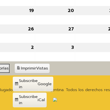
26
2026
2026
19
19
20
20
osto,
agosto,
agosto,
26
2026
2026
26
26
27
27
osto,
agosto,
agosto,
26
2026
2026
2
2
3
3
ptiembre,
septiembre,
septiembre,
26
2026
2026
orías
Imprimir
Vistas
Subscribe
Google
in
Jugadores Anónimos de Argentina. Todos los derechos res
Subscribe
iCal
in