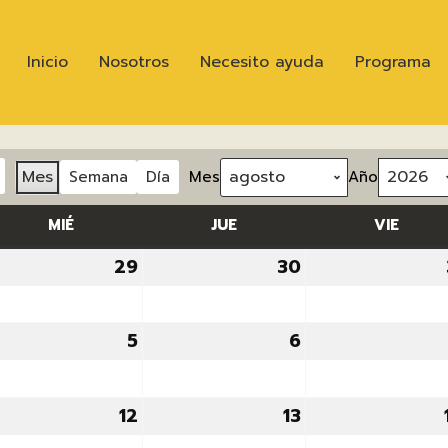
Inicio
Nosotros
Necesito ayuda
Programa
Mes
Semana
Día
Mes
Año
MIÉ
MIÉRCOLES
JUE
JUEVES
VIE
VIERN
29
29
30
30
io,
julio,
julio,
26
2026
2026
5
5
6
6
osto,
agosto,
agosto,
26
2026
2026
12
12
13
13
osto,
agosto,
agosto,