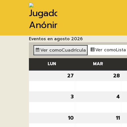
Eventos en agosto 2026
Ver como
Cuadrícula
Ver como
Lista
LUN
LUNES
MAR
MARTES
27
27
28
28
julio,
jul
2026
20
3
3
4
4
agosto,
ag
2026
20
10
10
11
11
agosto,
ag